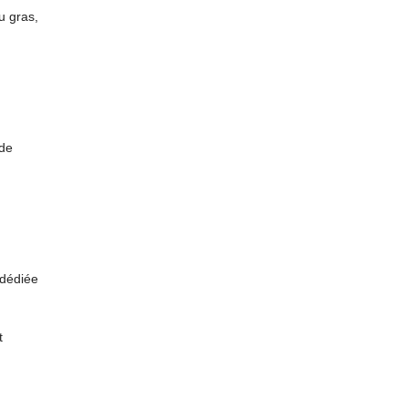
u gras,
 de
 dédiée
t