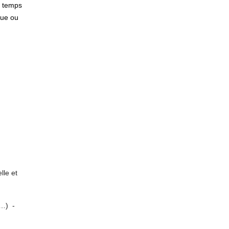
: temps
que ou
lle et
s…) -