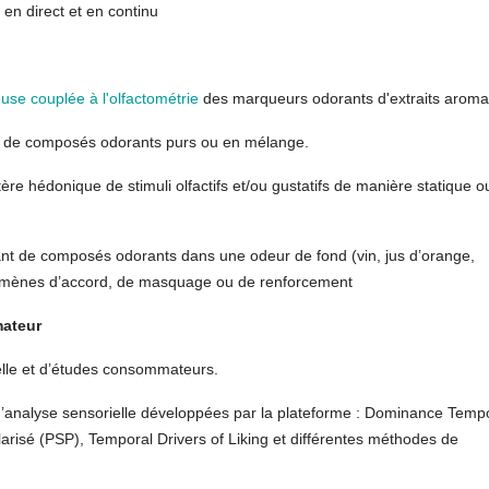
en direct et en continu
se couplée à l'olfactométrie
des marqueurs odorants d'extraits aroma
on de composés odorants purs ou en mélange.
tère hédonique de stimuli olfactifs et/ou gustatifs de manière statique o
nt de composés odorants dans une odeur de fond (vin, jus d’orange,
omènes d’accord, de masquage ou de renforcement
mateur
elle et d’études consommateurs.
’analyse sensorielle développées par la plateforme : Dominance Tempo
risé (PSP), Temporal Drivers of Liking et différentes méthodes de