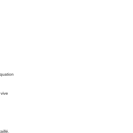
équation
 vive
illé,